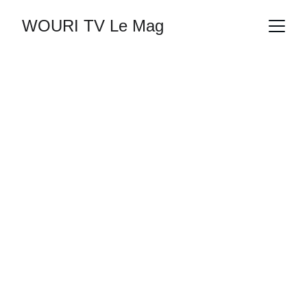
WOURI TV Le Mag
HISTOIRES ANONYMES
vivie
2/7/2026
1 min read